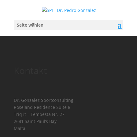
Seite wählen
Kontakt
Dr. González Sportconsulting
Roseland Residence Suite 8
Triq it – Tempesta Nr. 27
2681 Saint Paul’s Bay
Malta