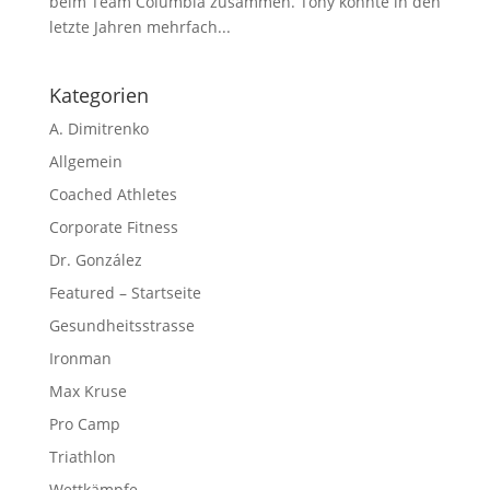
beim Team Columbia zusammen. Tony konnte in den
letzte Jahren mehrfach...
Kategorien
A. Dimitrenko
Allgemein
Coached Athletes
Corporate Fitness
Dr. González
Featured – Startseite
Gesundheitsstrasse
Ironman
Max Kruse
Pro Camp
Triathlon
Wettkämpfe